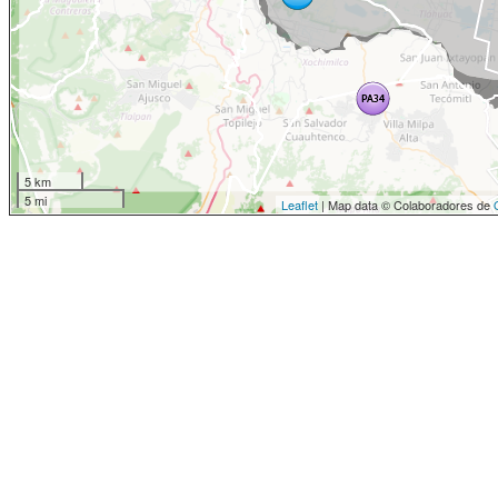
5 km
5 mi
Leaflet
| Map data © Colaboradores de