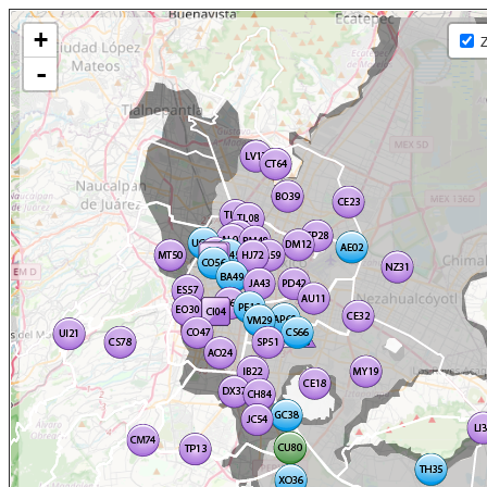
+
Z
-